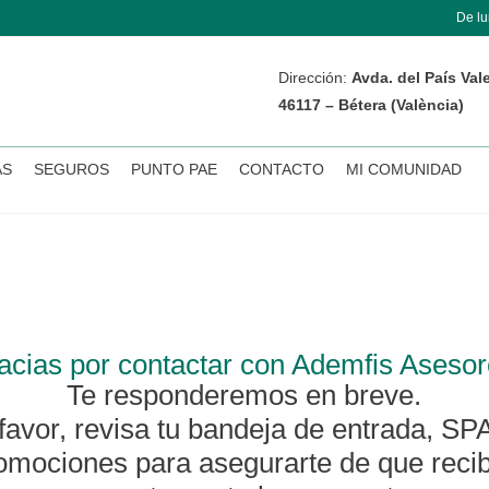
De lu
Dirección:
Avda. del País Vale
46117 – Bétera (València)
AS
SEGUROS
PUNTO PAE
CONTACTO
MI COMUNIDAD
acias por contactar con Ademfis Asesor
Te responderemos en breve.
favor, revisa tu bandeja de entrada, S
omociones para asegurarte de que reci