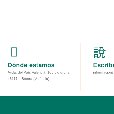
Dónde estamos
Escríb
Avda. del País Valencià, 103 bjo drcha.
informacion
46117 – Bétera (València)