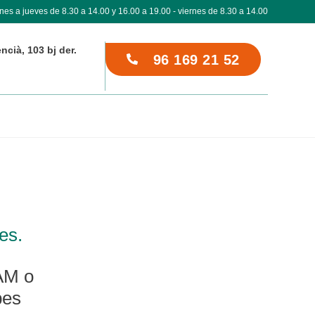
nes a jueves de 8.30 a 14.00 y 16.00 a 19.00 - viernes de 8.30 a 14.00
ncià, 103 bj der.
96 169 21 52
es.
PAM o
bes