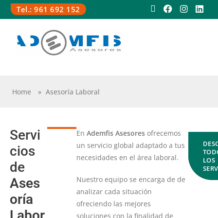
Tel.: 961 692 152
MI
Home
»
Asesoría Laboral
TACTO
COMUNIDAD
Servi
En
Ademfis Asesores
ofrecemos
DES
un servicio global adaptado a tus
cios
TOD
necesidades en el área laboral.
LOS
de
SERV
Nuestro equipo se encarga de de
Ases
analizar cada situación
oría
ofreciendo las mejores
Labor
soluciones con la finalidad de